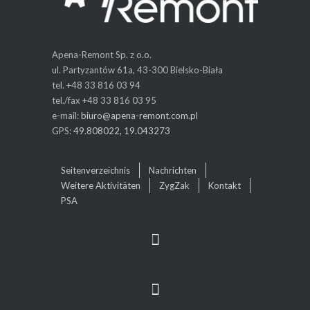
Apena-Remont Sp. z o.o.
ul. Partyzantów 61a, 43-300 Bielsko-Biała
tel. +48 33 816 03 94
tel./fax +48 33 816 03 95
e-mail:
biuro@apena-remont.com.pl
GPS:
49.808022, 19.043273
Seitenverzeichnis
Nachrichten
Weitere Aktivitäten
ZygZak
Kontakt
PSA