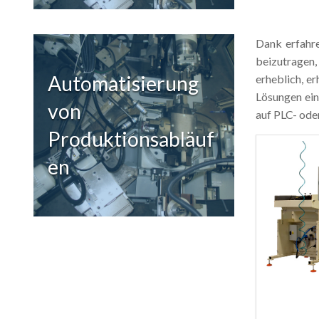
Dank erfahre
beizutragen
Automatisierung
erheblich, e
Lösungen ein
von
auf PLC- ode
Produktionsabläuf
en