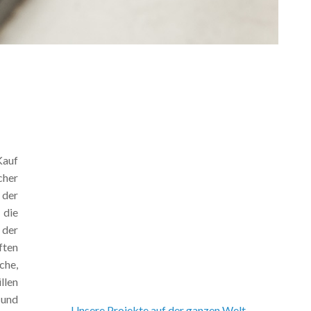
Kauf
cher
 der
 die
 der
ften
che,
llen
 und
Unsere Projekte auf der ganzen Welt