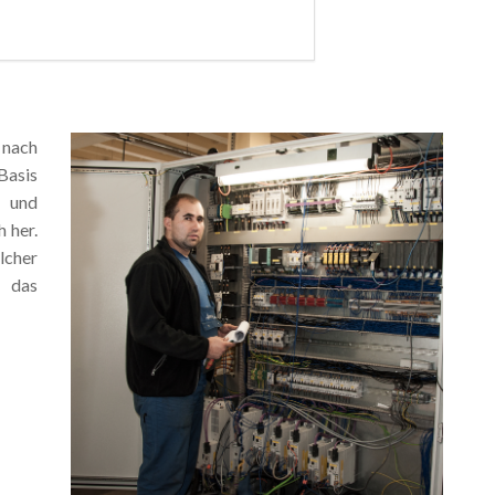
 nach
Basis
 und
 her.
lcher
n das