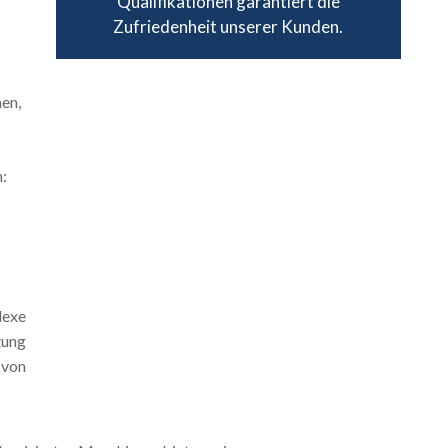
Qualifikationen garantiert die
Zufriedenheit unserer Kunden.
en,
n:
lexe
tung
 von