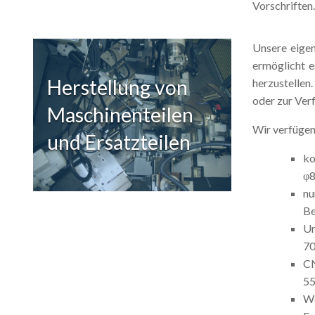
Vorschriften
Unsere eige
ermöglicht e
Herstellung von
herzustellen
oder zur Ver
Maschinenteilen
Wir verfügen
und Ersatzteilen
ko
φ8
nu
Be
Un
7
CN
5
We