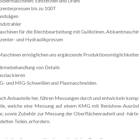
odiermaschinen: Einstechen und Draht
zenterpressen bis zu 100T
andsägen
ndstrahler
schinen für die Blechbearbeitung mit Guillotinen, Abkantmaschin
zenter- und Hydraulikpressen
Maschinen ermöglichen uns ergänzende Produktionsmöglichkeite
rmebehandlung von Details
sslackieren
G- und MIG-Schweißen und Plasmaschneiden.
auch Anbauteile her, führen Messungen durch und entwickeln komp
ile, welche eine Messung auf einem KMG mit Renishow-Ausrüs
e, sowie Zubehör zur Messung der Oberflächenrauheit und -härte
lten Teilen, erfordern.