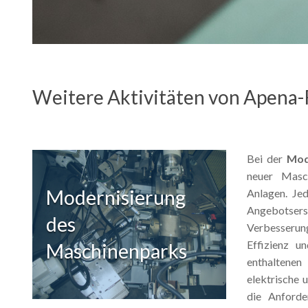
Weitere Aktivitäten von Apena-R
Bei der
Mod
neuer Masc
Modernisierung
Anlagen. Je
Angebotser
des
Verbesserung
Effizienz u
Maschinenparks
enthaltenen
elektrische 
die Anforde