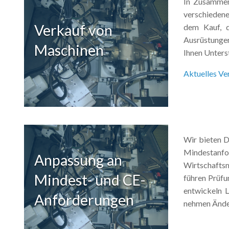
In Zusammen
verschieden
Verkauf von
dem Kauf, 
Ausrüstungen
Maschinen
Ihnen Unters
Aktuelles V
Wir bieten 
Mindestan
Anpassung an
Wirtschaftsm
Mindest- und CE-
führen Prüfu
entwickeln L
Anforderungen
nehmen Änder