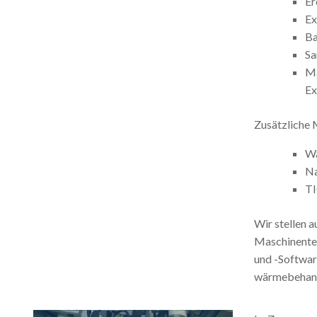
Er
Ex
B
Sa
Ma
Ex
Zusätzliche 
Wä
Na
TI
Wir stellen 
Maschinente
und -Softwar
wärmebehande