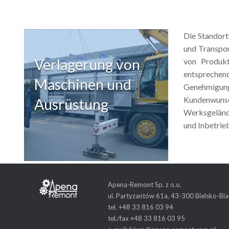
Die Standort
und Transpor
Verlagerung von
von Produkt
entsprechen
Maschinen und
Genehmigung
Kundenwunsc
Ausrüstung
Werksgeländ
und Inbetrie
Apena-Remont Sp. z o.o.
ul. Partyzantów 61a, 43-300 Bielsko-Bia
tel. +48 33 816 03 94
tel./fax +48 33 816 03 95