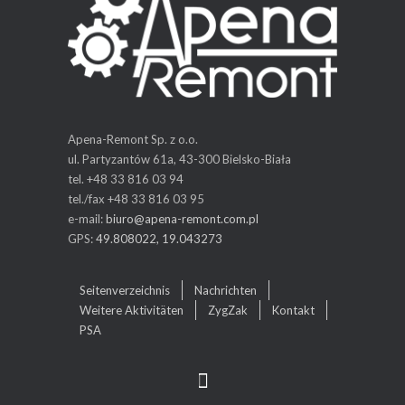
Apena-Remont Sp. z o.o.
ul. Partyzantów 61a, 43-300 Bielsko-Biała
tel. +48 33 816 03 94
tel./fax +48 33 816 03 95
e-mail:
biuro@apena-remont.com.pl
GPS:
49.808022, 19.043273
Seitenverzeichnis
Nachrichten
Weitere Aktivitäten
ZygZak
Kontakt
PSA