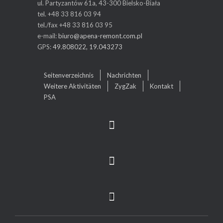
ul. Partyzantów 61a, 43-300 Bielsko-Biała
tel. +48 33 816 03 94
tel./fax +48 33 816 03 95
e-mail:
biuro@apena-remont.com.pl
GPS:
49.808022, 19.043273
Seitenverzeichnis
Nachrichten
Weitere Aktivitäten
ZygZak
Kontakt
PSA