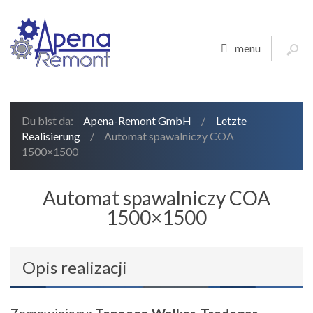
menu
Du bist da:
Apena-Remont GmbH
/
Letzte
Realisierung
/
Automat spawalniczy COA
1500×1500
Automat spawalniczy COA
1500×1500
Opis realizacji