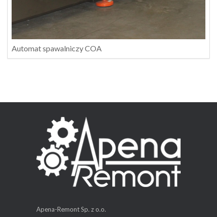
Automat spawalniczy COA
Apena-Remont Sp. z o.o.