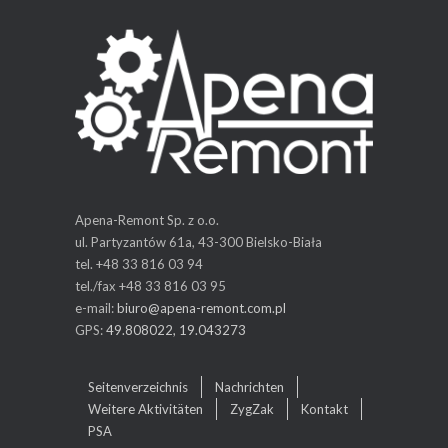
Apena-Remont Sp. z o.o.
ul. Partyzantów 61a, 43-300 Bielsko-Biała
tel. +48 33 816 03 94
tel./fax +48 33 816 03 95
e-mail:
biuro@apena-remont.com.pl
GPS:
49.808022, 19.043273
Seitenverzeichnis
Nachrichten
Weitere Aktivitäten
ZygZak
Kontakt
PSA