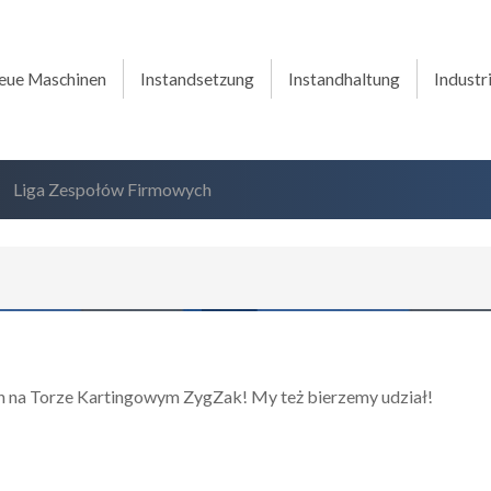
eue Maschinen
Instandsetzung
Instandhaltung
Industr
/
Liga Zespołów Firmowych
h na Torze Kartingowym ZygZak! My też bierzemy udział!