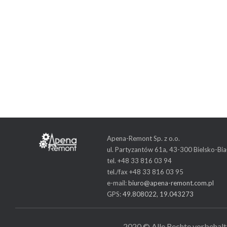
Apena-Remont Sp. z o.o.
ul. Partyzantów 61a, 43-300 Bielsko-Bia
tel. +48 33 816 03 94
tel./fax +48 33 816 03 95
e-mail:
biuro@apena-remont.com.pl
GPS:
49.808022, 19.043273
2020 © Alle Rechte vorbehal