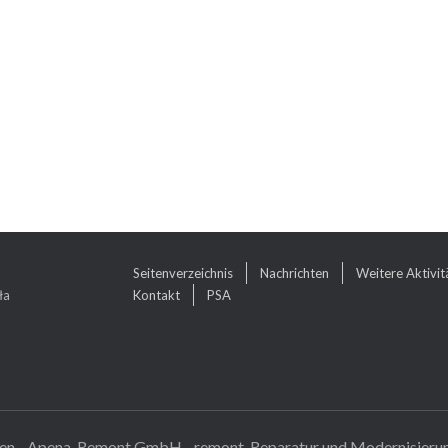
Seitenverzeichnis
Nachrichten
Weitere Aktivit
ła
Kontakt
PSA
ten - Apena-Remont GmbH - remont, Reparatur und Modernisieru