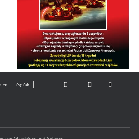
äten
ZygZak
ng von Maschinen und Anlagen