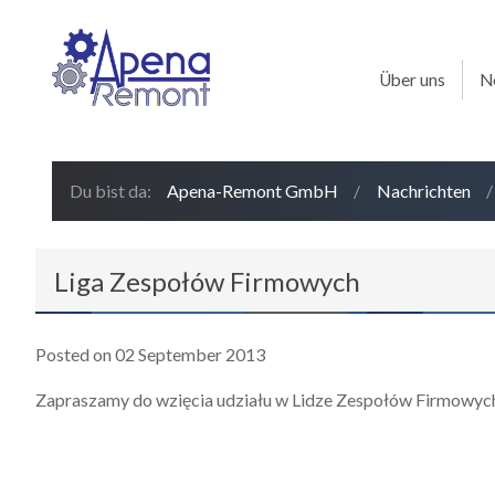
Über uns
N
Du bist da:
Apena-Remont GmbH
/
Nachrichten
Liga Zespołów Firmowych
Posted on 02 September 2013
Zapraszamy do wzięcia udziału w Lidze Zespołów Firmowyc